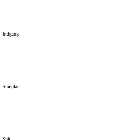
Indgang
Stueplan
Snit