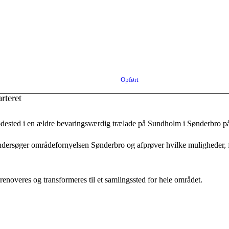
Opført
rteret
ødested i en ældre bevaringsværdig trælade på Sundholm i Sønderbro 
dersøger områdefornyelsen Sønderbro og afprøver hvilke muligheder, fu
 renoveres og transformeres til et samlingssted for hele området.